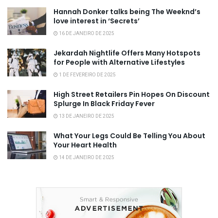
Hannah Donker talks being The Weeknd’s
love interest in ‘Secrets’
16 DE JANEIRO DE 2025
Jekardah Nightlife Offers Many Hotspots
for People with Alternative Lifestyles
1 DE FEVEREIRO DE 2025
High Street Retailers Pin Hopes On Discount
Splurge In Black Friday Fever
13 DE JANEIRO DE 2025
What Your Legs Could Be Telling You About
Your Heart Health
14 DE JANEIRO DE 2025