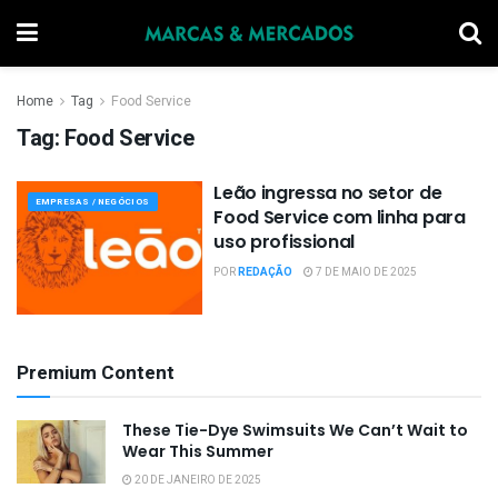
Home
Tag
Food Service
Tag:
Food Service
Leão ingressa no setor de
EMPRESAS / NEGÓCIOS
Food Service com linha para
uso profissional
POR
REDAÇÃO
7 DE MAIO DE 2025
Premium Content
These Tie-Dye Swimsuits We Can’t Wait to
Wear This Summer
20 DE JANEIRO DE 2025