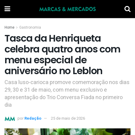
Home
Gastronomia
Tasca da Henriqueta
celebra quatro anos com
menu especial de
aniversário no Leblon
Casa luso-carioca promove comemoração nos dias
29, 30 e 31 de maio, com menu exclusivo e
apresentação do Trio Conversa Fiada no primeiro
dia
por
Redação
25 de maio de 2026