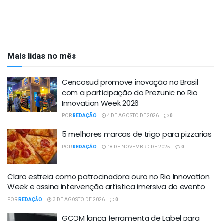
Mais lidas no mês
Cencosud promove inovação no Brasil
com a participação do Prezunic no Rio
Innovation Week 2026
POR
REDAÇÃO
4 DE AGOSTO DE 2026
0
5 melhores marcas de trigo para pizzarias
POR
REDAÇÃO
18 DE NOVEMBRO DE 2025
0
Claro estreia como patrocinadora ouro no Rio Innovation
Week e assina intervenção artística imersiva do evento
POR
REDAÇÃO
3 DE AGOSTO DE 2026
0
GCOM lança ferramenta de Label para