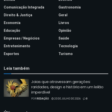
Comunicação Integrada
Gastronomia
Direito & Justiça
Geral
Economia
Livros
Educação
Opinião
Empresas / Negócios
Saúde
Entretenimento
Tecnologia
Esportes
Turismo
Leia também
Joias que atravessam gerações:
raridades, design e história em um leilão
imperdível
POR
REDAÇÃO
20 DE JULHO DE 2026
0