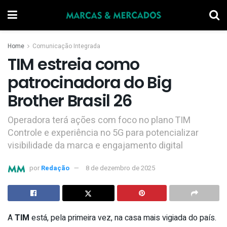
Home
Comunicação Integrada
TIM estreia como
patrocinadora do Big
Brother Brasil 26
Operadora terá ações com foco no plano TIM
Controle e experiência no 5G para potencializar
visibilidade da marca e engajamento digital
por
Redação
8 de dezembro de 2025
A
TIM
está, pela primeira vez, na casa mais vigiada do país.