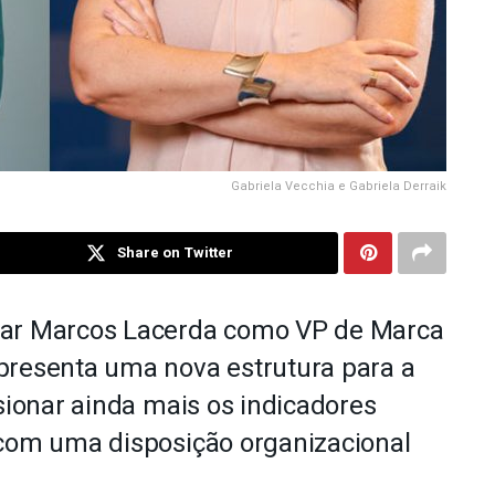
Gabriela Vecchia e Gabriela Derraik
Share on Twitter
iar Marcos Lacerda como VP de Marca
presenta uma
nova
estrutura
para a
lsionar ainda mais os indicadores
 com uma disposição organizacional