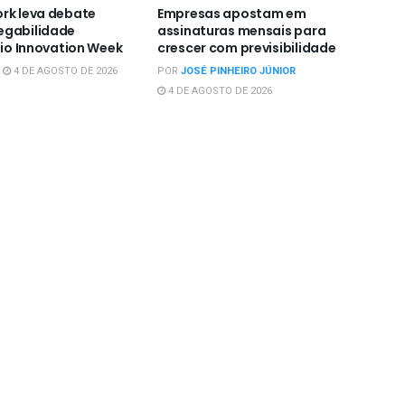
rk leva debate
Empresas apostam em
egabilidade
assinaturas mensais para
Rio Innovation Week
crescer com previsibilidade
4 DE AGOSTO DE 2026
POR
JOSÉ PINHEIRO JÚNIOR
4 DE AGOSTO DE 2026