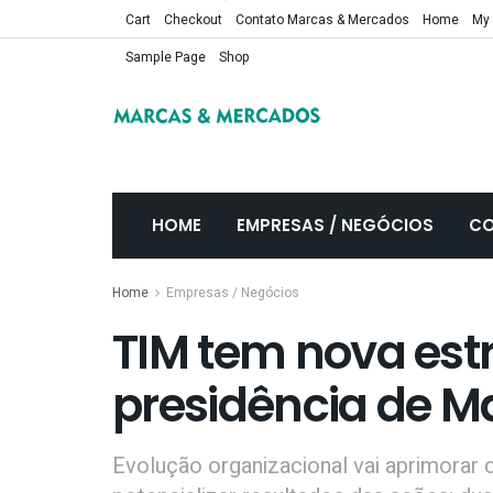
Cart
Checkout
Contato Marcas & Mercados
Home
My
Sample Page
Shop
HOME
EMPRESAS / NEGÓCIOS
CO
Home
Empresas / Negócios
TIM tem nova estr
presidência de 
Evolução organizacional vai aprimorar