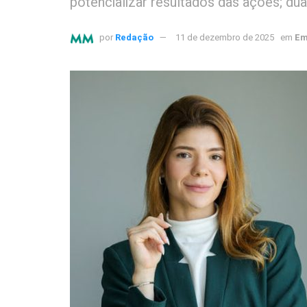
potencializar resultados das ações; d
por
Redação
11 de dezembro de 2025
em
Em