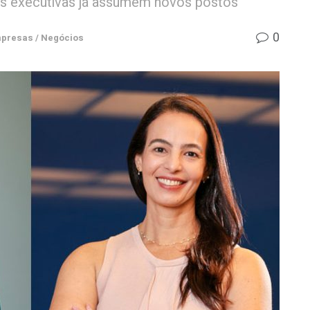
uas executivas já assumem novos postos
0
presas / Negócios