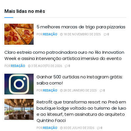
Mais lidas no mês
5 melhores marcas de trigo para pizzarias
POR
REDAÇÃO
18 DE NOVEMBRO DE 2025
0
Claro estreia como patrocinadora ouro no Rio Innovation
Week e assina intervenção artística imersiva do evento
POR
REDAÇÃO
3 DE AGOSTO DE 2026
0
Ganhar 500 curtidas no Instagram grátis:
saiba como!
POR
REDAÇÃO
28 DE JANEIRO DE 2025
0
Retrofit que transforma resort no Preá em
boutique lodge voltado ao turismo de luxo
e ao kitesurf, tem assinatura do arquiteto
Quintino Facci
POR
REDAÇÃO
30 DE JULHO DE 2026
0