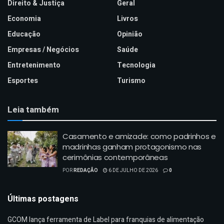
Direito & Justiça
Geral
Economia
Livros
Educação
Opinião
Empresas / Negócios
Saúde
Entretenimento
Tecnologia
Esportes
Turismo
Leia também
Casamento e amizade: como padrinhos e
madrinhas ganham protagonismo nas
cerimônias contemporâneas
POR
REDAÇÃO
6 DE JULHO DE 2026
0
Últimas postagens
GCOM lança ferramenta de Label para franquias de alimentação