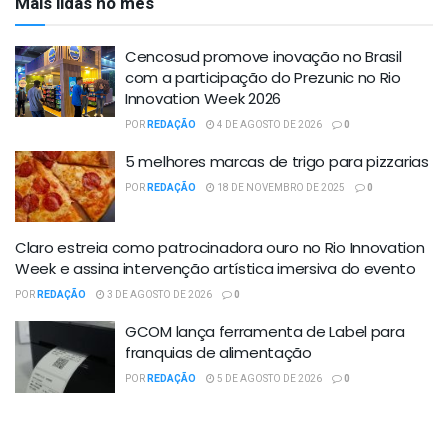
Mais lidas no mês
Cencosud promove inovação no Brasil
com a participação do Prezunic no Rio
Innovation Week 2026
POR
REDAÇÃO
4 DE AGOSTO DE 2026
0
5 melhores marcas de trigo para pizzarias
POR
REDAÇÃO
18 DE NOVEMBRO DE 2025
0
Claro estreia como patrocinadora ouro no Rio Innovation
Week e assina intervenção artística imersiva do evento
POR
REDAÇÃO
3 DE AGOSTO DE 2026
0
GCOM lança ferramenta de Label para
franquias de alimentação
POR
REDAÇÃO
5 DE AGOSTO DE 2026
0