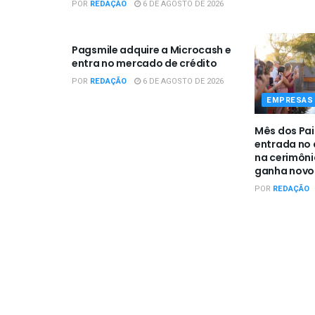
POR
REDAÇÃO
6 DE AGOSTO DE 2026
EMPRESAS / NEGÓCIOS
Pagsmile adquire a Microcash e
entra no mercado de crédito
POR
REDAÇÃO
6 DE AGOSTO DE 2026
EMPRESAS 
Mês dos Pai
entrada no a
na cerimôn
ganha novo 
POR
REDAÇÃO