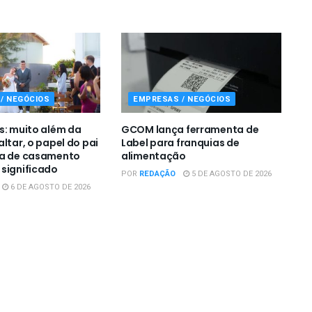
/ NEGÓCIOS
EMPRESAS / NEGÓCIOS
s: muito além da
GCOM lança ferramenta de
ltar, o papel do pai
Label para franquias de
ia de casamento
alimentação
significado
POR
REDAÇÃO
5 DE AGOSTO DE 2026
6 DE AGOSTO DE 2026