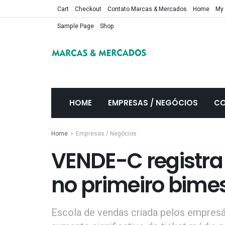
Cart
Checkout
Contato Marcas & Mercados
Home
My
Sample Page
Shop
HOME
EMPRESAS / NEGÓCIOS
CO
Home
Empresas / Negócios
VENDE-C registra
no primeiro bime
Escola de vendas criada pelos empresá