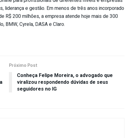
online para profissionais de diferentes níveis e empresas
, liderança e gestão. Em menos de três anos incorporado
 de R$ 200 milhões, a empresa atende hoje mais de 300
lo, BMW, Cyrela, DASA e Claro.
Próximo Post
Conheça Felipe Moreira, o advogado que
ia
viralizou respondendo dúvidas de seus
seguidores no IG