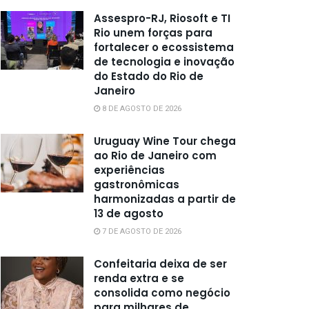
Assespro-RJ, Riosoft e TI
Rio unem forças para
fortalecer o ecossistema
de tecnologia e inovação
do Estado do Rio de
Janeiro
8 DE AGOSTO DE 2026
Uruguay Wine Tour chega
ao Rio de Janeiro com
experiências
gastronômicas
harmonizadas a partir de
13 de agosto
7 DE AGOSTO DE 2026
Confeitaria deixa de ser
renda extra e se
consolida como negócio
para milhares de