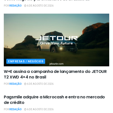
POR
REDAÇÃO
6 DE AGOSTO DE 2026
EMPRESAS / NEGÓCIOS
W+E assina a campanha de lançamento do JETOUR
T2 XWD 4×4 no Brasil
POR
REDAÇÃO
6 DE AGOSTO DE 2026
EMPRESAS / NEGÓCIOS
Pagsmile adquire a Microcash e entra no mercado
de crédito
POR
REDAÇÃO
6 DE AGOSTO DE 2026