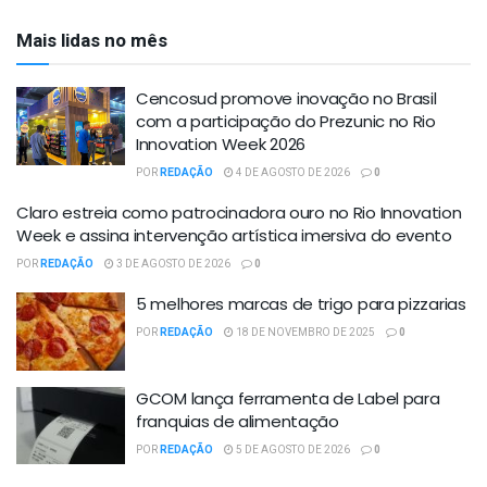
Mais lidas no mês
Cencosud promove inovação no Brasil
com a participação do Prezunic no Rio
Innovation Week 2026
POR
REDAÇÃO
4 DE AGOSTO DE 2026
0
Claro estreia como patrocinadora ouro no Rio Innovation
Week e assina intervenção artística imersiva do evento
POR
REDAÇÃO
3 DE AGOSTO DE 2026
0
5 melhores marcas de trigo para pizzarias
POR
REDAÇÃO
18 DE NOVEMBRO DE 2025
0
GCOM lança ferramenta de Label para
franquias de alimentação
POR
REDAÇÃO
5 DE AGOSTO DE 2026
0