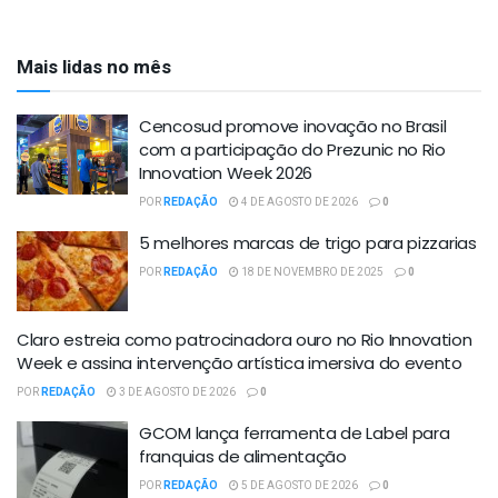
Mais lidas no mês
Cencosud promove inovação no Brasil
com a participação do Prezunic no Rio
Innovation Week 2026
POR
REDAÇÃO
4 DE AGOSTO DE 2026
0
5 melhores marcas de trigo para pizzarias
POR
REDAÇÃO
18 DE NOVEMBRO DE 2025
0
Claro estreia como patrocinadora ouro no Rio Innovation
Week e assina intervenção artística imersiva do evento
POR
REDAÇÃO
3 DE AGOSTO DE 2026
0
GCOM lança ferramenta de Label para
franquias de alimentação
POR
REDAÇÃO
5 DE AGOSTO DE 2026
0