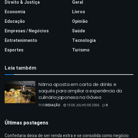
Direito & Justiça
Geral
Economia
Livros
Educação
Opinião
Empresas / Negócios
Saúde
Entretenimento
Tecnologia
Esportes
Turismo
Leia também
Nãma aposta em carta de drinks e
saquês para ampliar a experiência da
culinária japonesa na Gávea
POR
REDAÇÃO
13 DE JULHO DE 2026
0
Últimas postagens
Confeitaria deixa de ser renda extra e se consolida como negócio