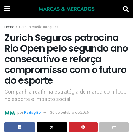
Home
Comunicação Integrada
Zurich Seguros patrocina
Rio Open pelo segundo ano
consecutivo e reforça
compromisso com o futuro
do esporte
Companhia reafirma estratégia de marca com foco
no esporte e impacto social
por
Redação
30 de outubro de 2025