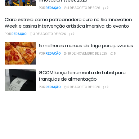
POR
REDAÇÃO
4 DE AGOSTO DE 2026
0
Claro estreia como patrocinadora ouro no Rio Innovation
Week e assina intervenção artística imersiva do evento
POR
REDAÇÃO
3 DE AGOSTO DE 2026
0
5 melhores marcas de trigo para pizzarias
POR
REDAÇÃO
18 DE NOVEMBRO DE 2025
0
GCOM lança ferramenta de Label para
franquias de alimentação
POR
REDAÇÃO
5 DE AGOSTO DE 2026
0