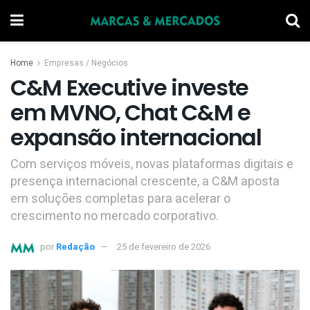
Home
Empresas / Negócios
C&M Executive investe
em MVNO, Chat C&M e
expansão internacional
Com serviços móveis, novas plataformas digitais e
presença internacional crescente, a C&M aposta
em soluções completas para acelerar o
crescimento no mercado corporativo.
por
Redação
25 de fevereiro de 2026