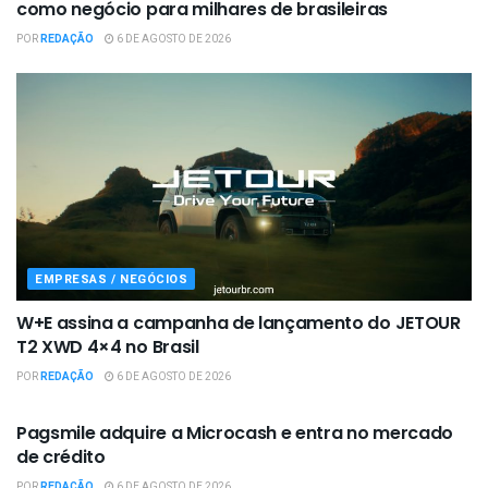
como negócio para milhares de brasileiras
POR
REDAÇÃO
6 DE AGOSTO DE 2026
EMPRESAS / NEGÓCIOS
W+E assina a campanha de lançamento do JETOUR
T2 XWD 4×4 no Brasil
POR
REDAÇÃO
6 DE AGOSTO DE 2026
EMPRESAS / NEGÓCIOS
Pagsmile adquire a Microcash e entra no mercado
de crédito
POR
REDAÇÃO
6 DE AGOSTO DE 2026