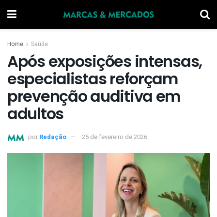
Home
Saúde
Após exposições intensas,
especialistas reforçam
prevenção auditiva em
adultos
por
Redação
25 de fevereiro de 2026