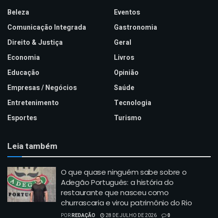
Beleza
Eventos
Comunicação Integrada
Gastronomia
Direito & Justiça
Geral
Economia
Livros
Educação
Opinião
Empresas / Negócios
Saúde
Entretenimento
Tecnologia
Esportes
Turismo
Leia também
O que quase ninguém sabe sobre o
Adegão Português: a história do
restaurante que nasceu como
churrascaria e virou patrimônio do Rio
POR
REDAÇÃO
28 DE JULHO DE 2026
0