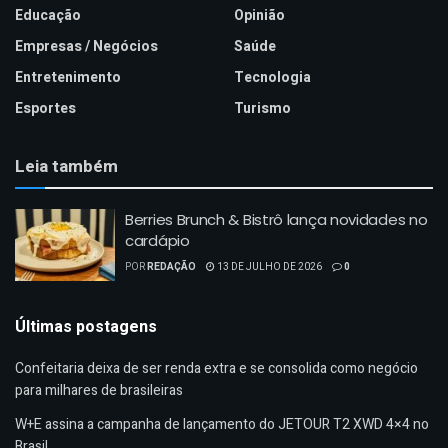
Educação
Opinião
Empresas / Negócios
Saúde
Entretenimento
Tecnologia
Esportes
Turismo
Leia também
Berries Brunch & Bistrô lança novidades no
cardápio
POR
REDAÇÃO
13 DE JULHO DE 2026
0
Últimas postagens
Confeitaria deixa de ser renda extra e se consolida como negócio
para milhares de brasileiras
W+E assina a campanha de lançamento do JETOUR T2 XWD 4×4 no
Brasil