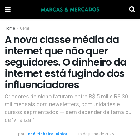
Home
Geral
A nova classe média da
internet que não quer
seguidores. O dinheiro da
internet está fugindo dos
influenciadores
Criadores de nicho faturam entre R$ 5 mil e R$ 30
mil mensais com newsletters, comunidades e
cursos segmentados — sem depender de fama ou
de ‘viralizar’
por
José Pinheiro Júnior
19 de junho de 2026