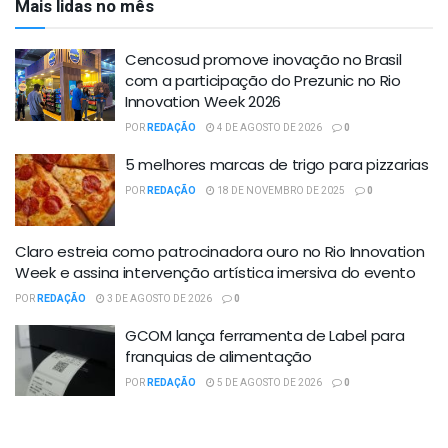
Mais lidas no mês
Cencosud promove inovação no Brasil
com a participação do Prezunic no Rio
Innovation Week 2026
POR
REDAÇÃO
4 DE AGOSTO DE 2026
0
5 melhores marcas de trigo para pizzarias
POR
REDAÇÃO
18 DE NOVEMBRO DE 2025
0
Claro estreia como patrocinadora ouro no Rio Innovation
Week e assina intervenção artística imersiva do evento
POR
REDAÇÃO
3 DE AGOSTO DE 2026
0
GCOM lança ferramenta de Label para
franquias de alimentação
POR
REDAÇÃO
5 DE AGOSTO DE 2026
0