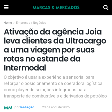
Home
Empresas / Negócios
Ativação da agência Joia
leva clientes da Ultracargo
a uma viagem por suas
rotas no estande da
Intermodal
O objetivo é usar a experiência sensorial para
reforçar o posicionamento da operadora logística
como player de soluções integradas para
transporte de combustíveis e derivados de petróleo
por
Redação
23 de abril de 2025