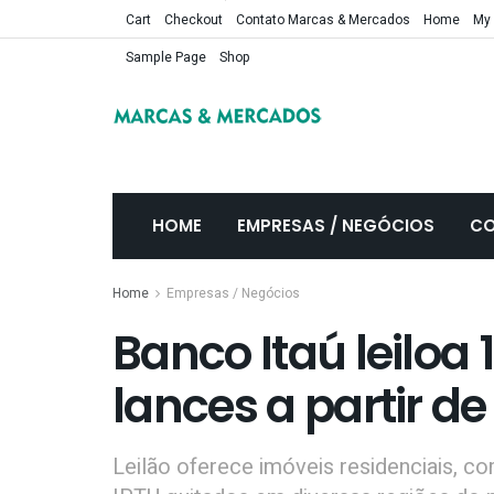
Cart
Checkout
Contato Marcas & Mercados
Home
My
Sample Page
Shop
HOME
EMPRESAS / NEGÓCIOS
CO
Home
Empresas / Negócios
Banco Itaú leiloa
lances a partir de
Leilão oferece imóveis residenciais, co