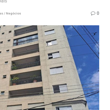
país
0
s / Negócios