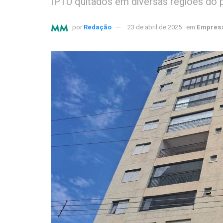
IPTU quitados em diversas regiões do 
por
Redação
23 de abril de 2025
em
Empresa