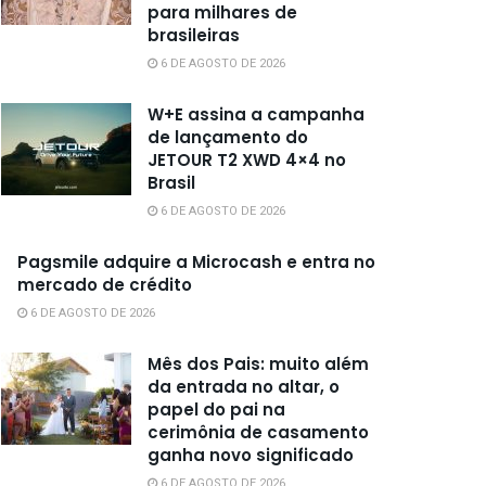
para milhares de
brasileiras
6 DE AGOSTO DE 2026
W+E assina a campanha
de lançamento do
JETOUR T2 XWD 4×4 no
Brasil
6 DE AGOSTO DE 2026
Pagsmile adquire a Microcash e entra no
mercado de crédito
6 DE AGOSTO DE 2026
Mês dos Pais: muito além
da entrada no altar, o
papel do pai na
cerimônia de casamento
ganha novo significado
6 DE AGOSTO DE 2026