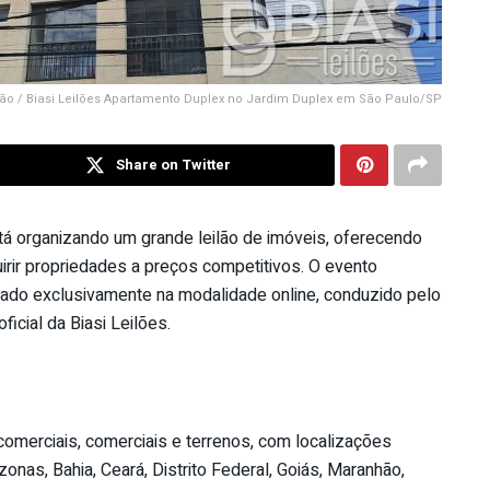
ão / Biasi Leilões Apartamento Duplex no Jardim Duplex em São Paulo/SP
Share on Twitter
tá organizando um grande leilão de imóveis, oferecendo
rir propriedades a preços competitivos. O evento
lizado exclusivamente na modalidade online, conduzido pelo
ficial da Biasi Leilões.
comerciais, comerciais e terrenos, com localizações
as, Bahia, Ceará, Distrito Federal, Goiás, Maranhão,