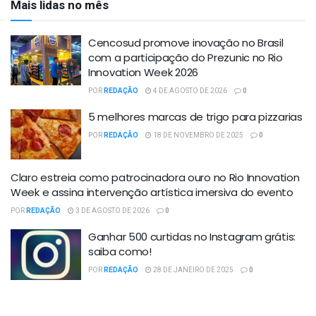
Mais lidas no mês
Cencosud promove inovação no Brasil
com a participação do Prezunic no Rio
Innovation Week 2026
POR
REDAÇÃO
4 DE AGOSTO DE 2026
0
5 melhores marcas de trigo para pizzarias
POR
REDAÇÃO
18 DE NOVEMBRO DE 2025
0
Claro estreia como patrocinadora ouro no Rio Innovation
Week e assina intervenção artística imersiva do evento
POR
REDAÇÃO
3 DE AGOSTO DE 2026
0
Ganhar 500 curtidas no Instagram grátis:
saiba como!
POR
REDAÇÃO
28 DE JANEIRO DE 2025
0