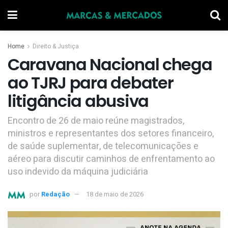
Home
Direito & Justiça
Caravana Nacional chega
ao TJRJ para debater
litigância abusiva
Encontro de 26 de maio reúne magistrados,
ministros e representantes dos setores financeiro,
de saúde suplementar, de telecomunicações e
aéreo para discutir caminhos de enfrentamento ao
uso indevido da máquina judiciária
por
Redação
18 de maio de 2026