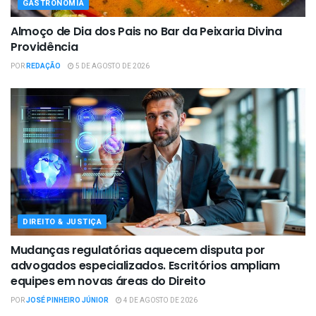
GASTRONOMIA
Almoço de Dia dos Pais no Bar da Peixaria Divina
Providência
POR
REDAÇÃO
5 DE AGOSTO DE 2026
DIREITO & JUSTIÇA
Mudanças regulatórias aquecem disputa por
advogados especializados. Escritórios ampliam
equipes em novas áreas do Direito
POR
JOSÉ PINHEIRO JÚNIOR
4 DE AGOSTO DE 2026