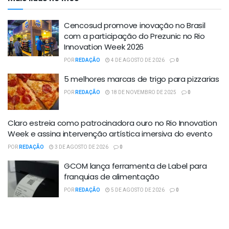
Cencosud promove inovação no Brasil
com a participação do Prezunic no Rio
Innovation Week 2026
POR
REDAÇÃO
4 DE AGOSTO DE 2026
0
5 melhores marcas de trigo para pizzarias
POR
REDAÇÃO
18 DE NOVEMBRO DE 2025
0
Claro estreia como patrocinadora ouro no Rio Innovation
Week e assina intervenção artística imersiva do evento
POR
REDAÇÃO
3 DE AGOSTO DE 2026
0
GCOM lança ferramenta de Label para
franquias de alimentação
POR
REDAÇÃO
5 DE AGOSTO DE 2026
0