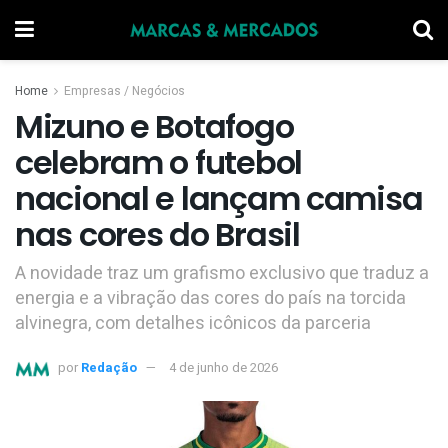
Home
Empresas / Negócios
Mizuno e Botafogo
celebram o futebol
nacional e lançam camisa
nas cores do Brasil
A novidade traz um grafismo exclusivo que traduz a
energia e a vibração das cores do país na torcida
alvinegra, com detalhes icônicos da parceria
por
Redação
4 de junho de 2026