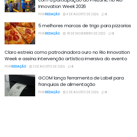
Innovation Week 2026
POR
REDAÇÃO
4 DE AGOSTO DE 2026
0
5 melhores marcas de trigo para pizzarias
POR
REDAÇÃO
18 DE NOVEMBRO DE 2025
0
Claro estreia como patrocinadora ouro no Rio Innovation
Week e assina intervenção artística imersiva do evento
POR
REDAÇÃO
3 DE AGOSTO DE 2026
0
GCOM lança ferramenta de Label para
franquias de alimentação
POR
REDAÇÃO
5 DE AGOSTO DE 2026
0