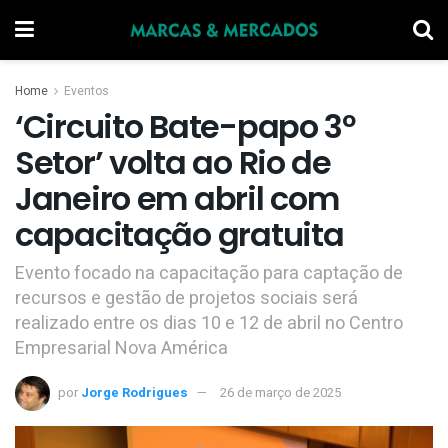
Home
Eventos
‘Circuito Bate-papo 3º
Setor’ volta ao Rio de
Janeiro em abril com
capacitação gratuita
Evento focado na capacitação para captação de
recursos e gestão de projetos sociais será
realizado entre os dias 10 e 12 de abril no Centro
Empresarial Nova América
por
Jorge Rodrigues
26 de março de 2025