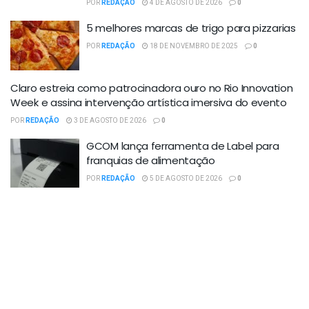
POR
REDAÇÃO
4 DE AGOSTO DE 2026
0
5 melhores marcas de trigo para pizzarias
POR
REDAÇÃO
18 DE NOVEMBRO DE 2025
0
Claro estreia como patrocinadora ouro no Rio Innovation
Week e assina intervenção artística imersiva do evento
POR
REDAÇÃO
3 DE AGOSTO DE 2026
0
GCOM lança ferramenta de Label para
franquias de alimentação
POR
REDAÇÃO
5 DE AGOSTO DE 2026
0