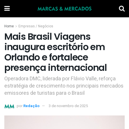
Home
Empresas / Negócios
Mais Brasil Viagens
inaugura escritório em
Orlando e fortalece
presença internacional
Operadora DMC, liderada por Flávio Valle, reforça
estratégia de crescimento nos principais mercados
emissores de turistas para o Brasil
por
Redação
3 de novembro de 2025