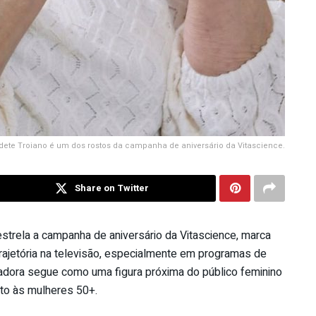
dete Troiano é um dos rostos da campanha de aniversário da Vitascience.
Share on Twitter
estrela a campanha de aniversário da
Vitascience
, marca
ajetória na televisão, especialmente em programas de
ntadora segue como uma figura próxima do público feminino
nto às mulheres 50+.