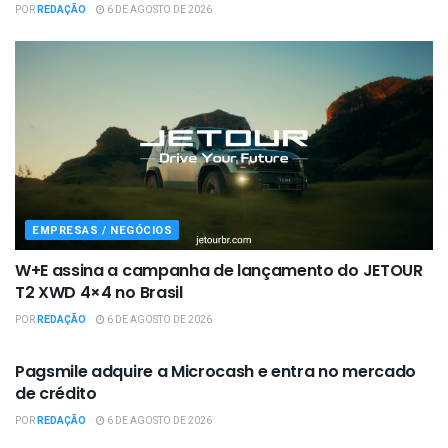
POR
REDAÇÃO
6 DE AGOSTO DE 2026
EMPRESAS / NEGÓCIOS
W+E assina a campanha de lançamento do JETOUR
T2 XWD 4×4 no Brasil
POR
REDAÇÃO
6 DE AGOSTO DE 2026
EMPRESAS / NEGÓCIOS
Pagsmile adquire a Microcash e entra no mercado
de crédito
POR
REDAÇÃO
6 DE AGOSTO DE 2026