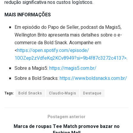
redução significativa nos custos logísticos.
MAIS INFORMAÇÕES
Em episódio do Papo de Seller, podcast da Magis5,
Wellington Brito apresenta mais detalhes sobre o e-
commerce da Bold Snack. Acompanhe em
<
https://open.spotify.com/
episode/
10OZep2zVdfeKq2KCv8949?si=
9b4f87c3272c4137>
.
Sobre a Magis5:
https://magis5.com.br/
Sobre a Bold Snacks:
https://www.boldsnacks.com.br/
Tags:
Bold Snacks
Claudio-Magis
Destaque
Postagem anterior
Marca de roupas Tee Match promove bazar no
Fashion Mall