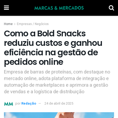
Home
Empresas / Negócios
Como a Bold Snacks
reduziu custos e ganhou
eficiência na gestão de
pedidos online
Empresa de barras de proteínas, com destaque no
mercado online, adota plataforma de integração e
automação de marketplaces e aprimora a gestão
de vendas e a logística de distribuição
por
Redação
24 de abril de 2025