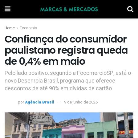
Home
Economia
Confiança do consumidor
paulistano registra queda
de 0,4% em maio
Pelo lado positivo, segundo a FecomercioSP, está o
novo Desenrola Brasil, programa que oferece
descontos de até 90% em dívidas de cartão
por
Agência Brasil
9 de junho de 2026