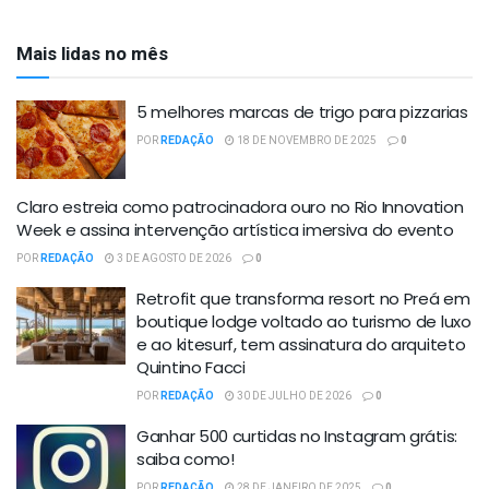
Mais lidas no mês
5 melhores marcas de trigo para pizzarias
POR
REDAÇÃO
18 DE NOVEMBRO DE 2025
0
Claro estreia como patrocinadora ouro no Rio Innovation
Week e assina intervenção artística imersiva do evento
POR
REDAÇÃO
3 DE AGOSTO DE 2026
0
Retrofit que transforma resort no Preá em
boutique lodge voltado ao turismo de luxo
e ao kitesurf, tem assinatura do arquiteto
Quintino Facci
POR
REDAÇÃO
30 DE JULHO DE 2026
0
Ganhar 500 curtidas no Instagram grátis:
saiba como!
POR
REDAÇÃO
28 DE JANEIRO DE 2025
0