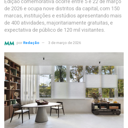
Edição comemorativa ocorre entre 5 e 22 de março
de 2026 e ocupa nove distritos da capital, com 150
marcas, instituições e estúdios apresentando mais
de 400 atividades, majoritariamente gratuitas, e
expectativa de público de 120 mil visitantes.
por
Redação
3 de março de 2026