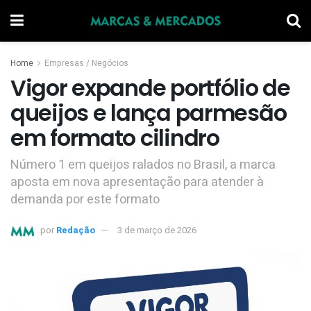
Home
Empresas / Negócios
Vigor expande portfólio de
queijos e lança parmesão
em formato cilindro
Número 1 em queijos ralados no Brasil, a marca
aposta em nova apresentação para atender à
demanda por este formato
por
Redação
3 de março de 2026