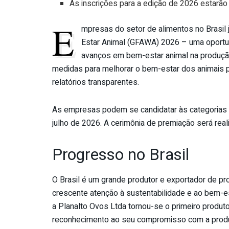
As inscrições para a edição de
2026
estarão 
E
mpresas do setor de alimentos no Brasi
Estar
Animal
(GFAWA)
2026
– uma oportun
avanços em bem-estar
animal
na produçã
medidas para melhorar o bem-estar dos animais p
relatórios transparentes.
As empresas podem se candidatar às categorias G
julho de
2026
. A cerimônia de premiação será rea
Progresso no Brasil
O Brasil é um grande produtor e exportador de p
crescente atenção à sustentabilidade e ao bem-e
a Planalto Ovos Ltda tornou-se o primeiro produt
reconhecimento ao seu compromisso com a produç