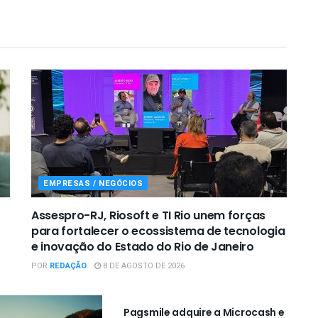
EMPRESAS / NEGÓCIOS
Assespro-RJ, Riosoft e TI Rio unem forças
para fortalecer o ecossistema de tecnologia
e inovação do Estado do Rio de Janeiro
POR
REDAÇÃO
8 DE AGOSTO DE 2026
EMPRESAS / NEGÓCIOS
Pagsmile adquire a Microcash e