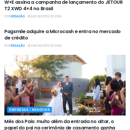
W+E assina a campanha de lançamento do JETOUR
T2 XWD 4×4 no Brasil
POR
REDAÇÃO
6 DE AGOSTO DE 2026
EMPRESAS / NEGÓCIOS
Pagsmile adquire a Microcash e entra no mercado
de crédito
POR
REDAÇÃO
6 DE AGOSTO DE 2026
EMPRESAS / NEGÓCIOS
Mês dos Pais: muito além da entrada no altar, o
papel do pai na cerimônia de casamento ganha