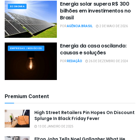
Energia solar supera R$ 300
ECONOMIA
bilhões em investimentos no
Brasil
POR
AGÊNCIA BRASIL
2 DE MAIO DE 2026
Energia da casa oscilando:
EMPRESAS / NEGÓCIOS
causas e soluções
POR
REDAÇÃO
26 DE DEZEMBRO DE 2024
Premium Content
High Street Retailers Pin Hopes On Discount
Splurge In Black Friday Fever
13 DE JANEIRO DE 2025
Elton John Tells Noel Gallagher What He