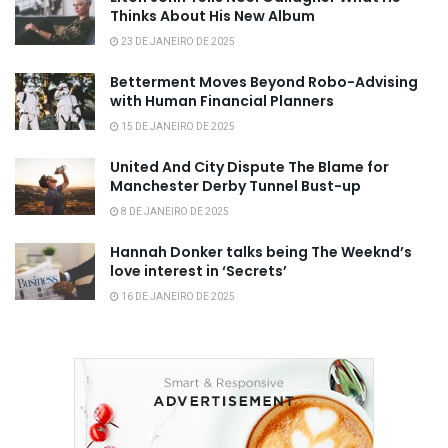
Thinks About His New Album
23 DE JANEIRO DE 2025
Betterment Moves Beyond Robo-Advising
with Human Financial Planners
15 DE JANEIRO DE 2025
United And City Dispute The Blame for
Manchester Derby Tunnel Bust-up
8 DE JANEIRO DE 2025
Hannah Donker talks being The Weeknd’s
love interest in ‘Secrets’
16 DE JANEIRO DE 2025