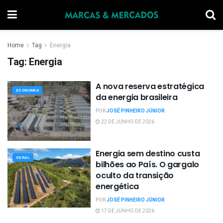
Home
Tag
Energia
Tag:
Energia
A nova reserva estratégica
ECONOMIA
da energia brasileira
POR
JOSÉ PINHEIRO JÚNIOR
22 DE JUNHO DE 2026
Energia sem destino custa
GERAL
bilhões ao País. O gargalo
oculto da transição
energética
POR
JOSÉ PINHEIRO JÚNIOR
17 DE JUNHO DE 2026