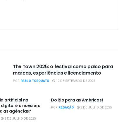
OPINIÃO
The Town 2025: o festival como palco para
marcas, experiências e licenciamento
POR
PABLO TORQUATO
12 DE SETEMBRO DE 2025
OPINIÃO
a artificial na
Do Rio para as Américas!
digital é a nova era
POR
REDAÇÃO
2 DE JULHO DE 2025
ra as agências?
8 DE JULHO DE 2025