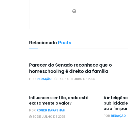
Relacionado
Posts
OPINIÃO
Parecer do Senado reconhece que o
homeschooling é direito da família
POR
REDAÇÃO
14 DE OUTUBRO DE 2025
OPINIÃO
OPINIÃO
Influencers: então, onde está
A inteligênci
exatamente o valor?
publicidade 
ou o fim pa
POR
ROGER DARASHAH
POR
REDAÇÃO
30 DE JULHO DE 2025