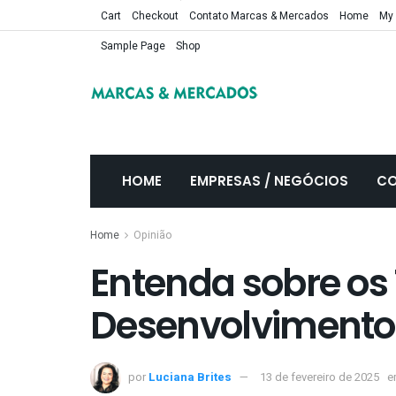
Cart
Checkout
Contato Marcas & Mercados
Home
My
Sample Page
Shop
HOME
EMPRESAS / NEGÓCIOS
CO
Home
Opinião
Entenda sobre os
Desenvolvimento 
por
Luciana Brites
13 de fevereiro de 2025
e