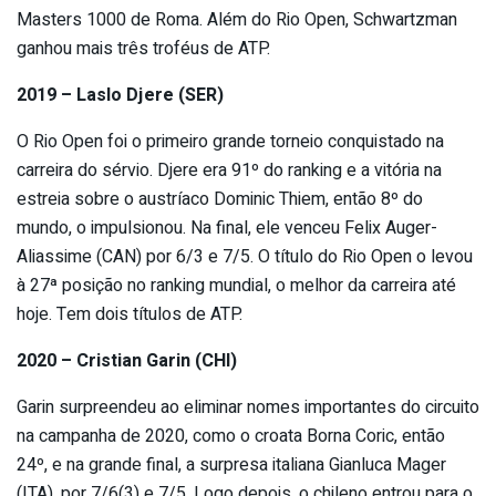
Masters 1000 de Roma. Além do Rio Open, Schwartzman
ganhou mais três troféus de ATP.
2019 – Laslo Djere (SER)
O Rio Open foi o primeiro grande torneio conquistado na
carreira do sérvio. Djere era 91º do ranking e a vitória na
estreia sobre o austríaco Dominic Thiem, então 8º do
mundo, o impulsionou. Na final, ele venceu Felix Auger-
Aliassime (CAN) por 6/3 e 7/5. O título do Rio Open o levou
à 27ª posição no ranking mundial, o melhor da carreira até
hoje. Tem dois títulos de ATP.
2020 – Cristian Garin (CHI)
Garin surpreendeu ao eliminar nomes importantes do circuito
na campanha de 2020, como o croata Borna Coric, então
24º, e na grande final, a surpresa italiana Gianluca Mager
(ITA), por 7/6(3) e 7/5. Logo depois, o chileno entrou para o