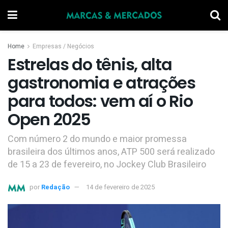
Home
Empresas / Negócios
Estrelas do tênis, alta
gastronomia e atrações
para todos: vem aí o Rio
Open 2025
Com número 2 do mundo e maior promessa
brasileira dos últimos anos, ATP 500 será realizado
de 15 a 23 de fevereiro, no Jockey Club Brasileiro
por
Redação
14 de fevereiro de 2025