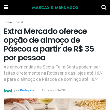
Home
Geral
Extra Mercado oferece
opção de almoço de
Páscoa a partir de R$ 35
por pessoa
As encomendas da Sexta-Feira Santa podem ser
feitas diretamente na Rotisserie das lojas até 16/4;
e para o almoço de Páscoa de domingo até 18/4
por
Redação
15 de abril de 2025