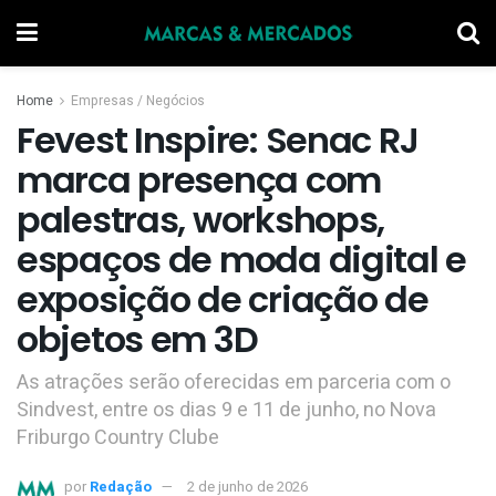
Home
Empresas / Negócios
Fevest Inspire: Senac RJ
marca presença com
palestras, workshops,
espaços de moda digital e
exposição de criação de
objetos em 3D
As atrações serão oferecidas em parceria com o
Sindvest, entre os dias 9 e 11 de junho, no Nova
Friburgo Country Clube
por
Redação
2 de junho de 2026