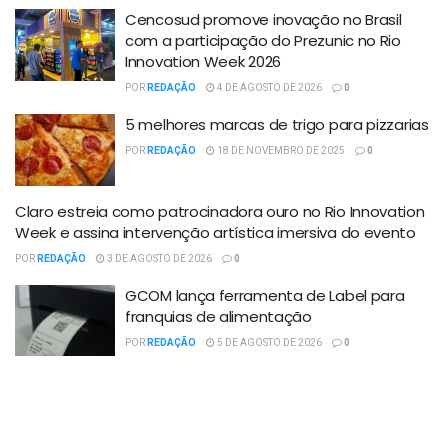
Cencosud promove inovação no Brasil
com a participação do Prezunic no Rio
Innovation Week 2026
POR
REDAÇÃO
4 DE AGOSTO DE 2026
0
5 melhores marcas de trigo para pizzarias
POR
REDAÇÃO
18 DE NOVEMBRO DE 2025
0
Claro estreia como patrocinadora ouro no Rio Innovation
Week e assina intervenção artística imersiva do evento
POR
REDAÇÃO
3 DE AGOSTO DE 2026
0
GCOM lança ferramenta de Label para
franquias de alimentação
POR
REDAÇÃO
5 DE AGOSTO DE 2026
0