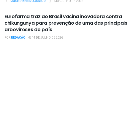
POR
JOSÉ PINHEIRO JÚNIOR
16 DE JULHO DE 2026
EMPRESAS / NEGÓCIOS
Eurofarma traz ao Brasil vacina inovadora contra
chikungunya para prevenção de uma das principais
arboviroses do país
POR
REDAÇÃO
14 DE JULHO DE 2026