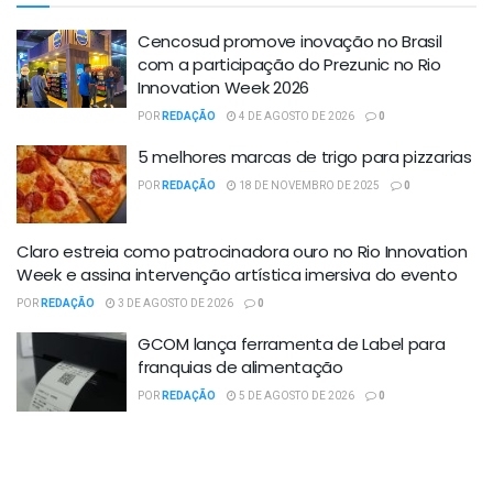
Cencosud promove inovação no Brasil
com a participação do Prezunic no Rio
Innovation Week 2026
POR
REDAÇÃO
4 DE AGOSTO DE 2026
0
5 melhores marcas de trigo para pizzarias
POR
REDAÇÃO
18 DE NOVEMBRO DE 2025
0
Claro estreia como patrocinadora ouro no Rio Innovation
Week e assina intervenção artística imersiva do evento
POR
REDAÇÃO
3 DE AGOSTO DE 2026
0
GCOM lança ferramenta de Label para
franquias de alimentação
POR
REDAÇÃO
5 DE AGOSTO DE 2026
0