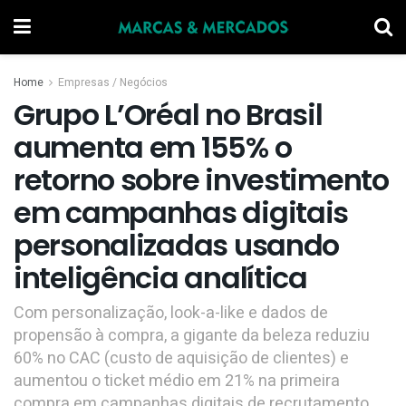
Home
Empresas / Negócios
Grupo L’Oréal no Brasil
aumenta em 155% o
retorno sobre investimento
em campanhas digitais
personalizadas usando
inteligência analítica
Com personalização, look-a-like e dados de
propensão à compra, a gigante da beleza reduziu
60% no CAC (custo de aquisição de clientes) e
aumentou o ticket médio em 21% na primeira
compra em campanhas digitais de recrutamento