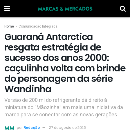
Home
Comunicação Integrada
Guaraná Antarctica
resgata estratégia de
sucesso dos anos 2000:
caçulinha volta com brinde
do personagem da série
Wandinha
Versão de 200 ml do refrigerante dá direito à
miniatura do “Mãozinha” em mais uma iniciativa da
marca para se conectar com as novas gerações
por
Redação
27 de agosto de 2025