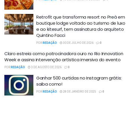
Retrofit que transforma resort no Preá em
boutique lodge voltado ao turismo de luxo
e ao kitesurf, tem assinatura do arquiteto
Quintino Facci
POR
REDAÇÃO
30 DE JULHO DE 2026
0
Claro estreia como patrocinadora ouro no Rio Innovation
Week e assina intervenção artística imersiva do evento
POR
REDAÇÃO
3 DE AGOSTO DE 2026
0
Ganhar 500 curtidas no Instagram grátis:
saiba como!
POR
REDAÇÃO
28 DE JANEIRO DE 2025
0