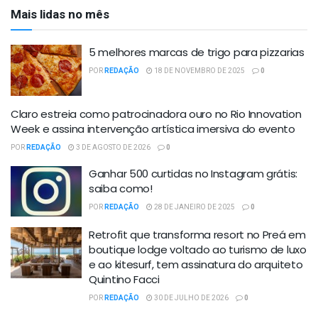
Mais lidas no mês
5 melhores marcas de trigo para pizzarias
POR
REDAÇÃO
18 DE NOVEMBRO DE 2025
0
Claro estreia como patrocinadora ouro no Rio Innovation
Week e assina intervenção artística imersiva do evento
POR
REDAÇÃO
3 DE AGOSTO DE 2026
0
Ganhar 500 curtidas no Instagram grátis:
saiba como!
POR
REDAÇÃO
28 DE JANEIRO DE 2025
0
Retrofit que transforma resort no Preá em
boutique lodge voltado ao turismo de luxo
e ao kitesurf, tem assinatura do arquiteto
Quintino Facci
POR
REDAÇÃO
30 DE JULHO DE 2026
0