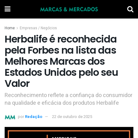
Home
Empresas / Negócios
Herbalife é reconhecida
pela Forbes na lista das
Melhores Marcas dos
Estados Unidos pelo seu
Valor
Reconhecimento reflete a confiança do consumidor
na qualidade e eficácia dos produtos Herbalife
por
Redação
22 de outubro de 2025