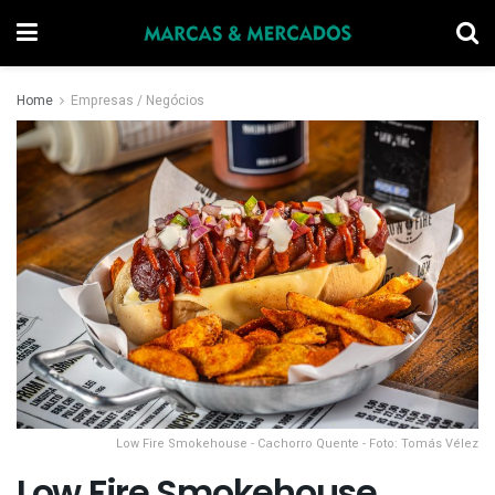
Home
Empresas / Negócios
Low Fire Smokehouse - Cachorro Quente - Foto: Tomás Vélez
Low Fire Smokehouse