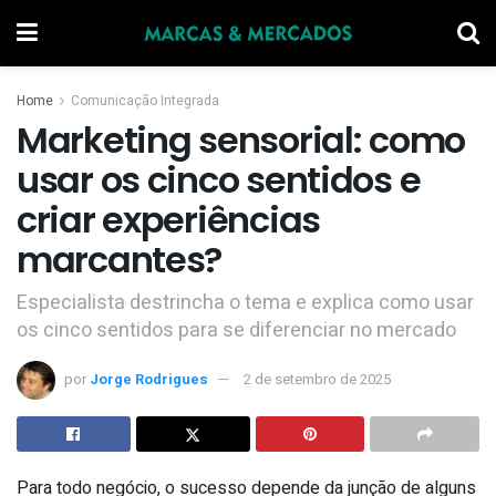
Home
Comunicação Integrada
Marketing sensorial: como
usar os cinco sentidos e
criar experiências
marcantes?
Especialista destrincha o tema e explica como usar
os cinco sentidos para se diferenciar no mercado
por
Jorge Rodrigues
2 de setembro de 2025
Para todo negócio, o sucesso depende da junção de alguns