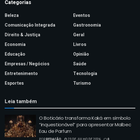
Categorias
Beleza
Eventos
Comunicação Integrada
Gastronomia
Direito & Justiça
Geral
Economia
Livros
Educação
Opinião
Empresas / Negócios
Saúde
Entretenimento
Tecnologia
Esportes
Turismo
Leia também
O Boticário transforma Kaká em símbolo
“inquestionável” para apresentar Malbec
Eau de Parfum
POR
REDAÇÃO
23 DE JULHO DE 2026
0