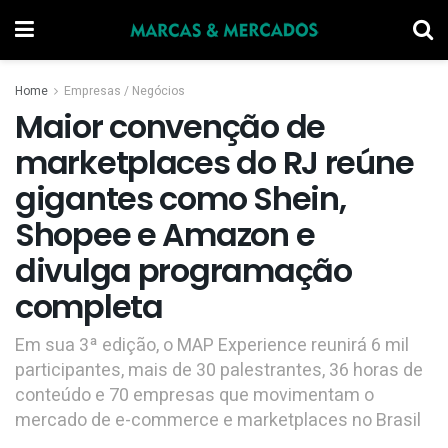
Home
Empresas / Negócios
Maior convenção de
marketplaces do RJ reúne
gigantes como Shein,
Shopee e Amazon e
divulga programação
completa
Em sua 3ª edição, o MAP Experience reunirá 6 mil
participantes, mais de 30 palestrantes, 36 horas de
conteúdo e 70 empresas que movimentam o
mercado de e-commerce e marketplaces no Brasil