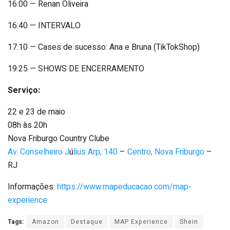
16:00 — Renan Oliveira
16:40 — INTERVALO
17:10 — Cases de sucesso: Ana e Bruna (TikTokShop)
19:25 — SHOWS DE ENCERRAMENTO
Serviço:
22 e 23 de maio
08h às 20h
Nova Friburgo Country Clube
Av. Conselheiro J
ú
lius Arp, 140
–
Centro, Nova Friburgo
–
RJ
Informações:
https://www.mapeducacao.com/
map-
experience
Tags:
Amazon
Destaque
MAP Experience
Shein