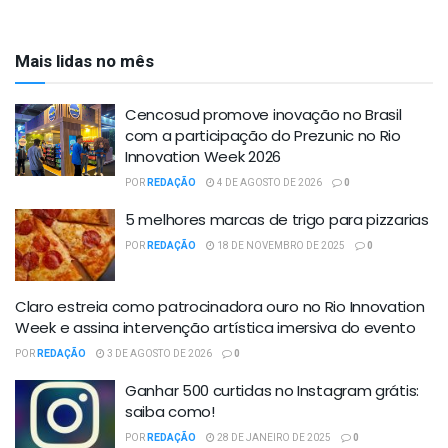
Mais lidas no mês
Cencosud promove inovação no Brasil
com a participação do Prezunic no Rio
Innovation Week 2026
POR
REDAÇÃO
4 DE AGOSTO DE 2026
0
5 melhores marcas de trigo para pizzarias
POR
REDAÇÃO
18 DE NOVEMBRO DE 2025
0
Claro estreia como patrocinadora ouro no Rio Innovation
Week e assina intervenção artística imersiva do evento
POR
REDAÇÃO
3 DE AGOSTO DE 2026
0
Ganhar 500 curtidas no Instagram grátis:
saiba como!
POR
REDAÇÃO
28 DE JANEIRO DE 2025
0