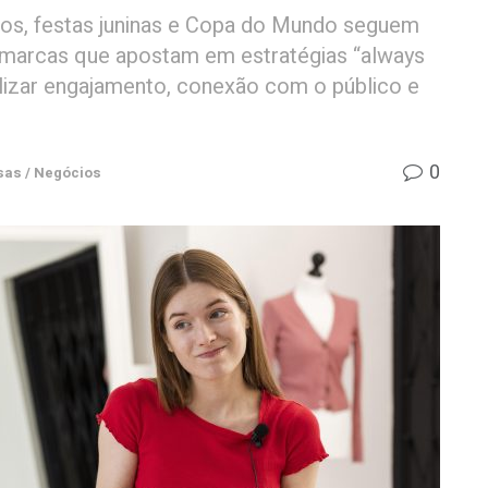
os, festas juninas e Copa do Mundo seguem
e marcas que apostam em estratégias “always
izar engajamento, conexão com o público e
0
as / Negócios