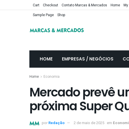
Cart
Checkout
Contato Marcas & Mercados
Home
My
Sample Page
Shop
HOME
EMPRESAS / NEGÓCIOS
CO
Home
Economia
Mercado prevê um
próxima Super Q
por
Redação
2 de maio de 2025
em
Economi