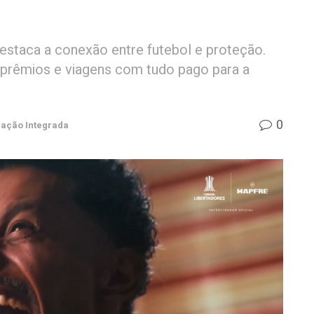
destaca a conexão entre futebol e proteção.
 prêmios e viagens com tudo pago para a
0
ação Integrada