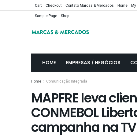
Cart
Checkout
Contato Marcas & Mercados
Home
My
Sample Page
Shop
HOME
EMPRESAS / NEGÓCIOS
CO
Home
Comunicação Integrada
MAPFRE leva client
CONMEBOL Libert
campanha na TV q