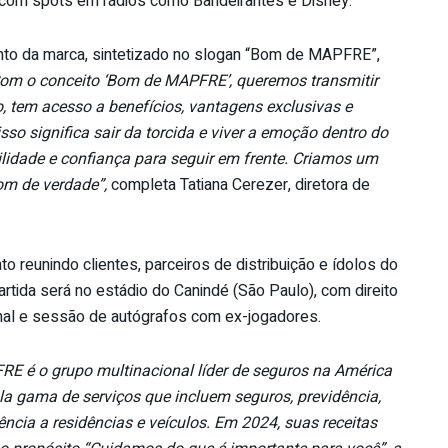
 com spots em rádios como Bandeirantes e Disney.
to da marca, sintetizado no slogan “Bom de MAPFRE”,
om o conceito ‘Bom de MAPFRE’, queremos transmitir
tem acesso a benefícios, vantagens exclusivas e
sso significa sair da torcida e viver a emoção dentro do
quilidade e confiança para seguir em frente. Criamos um
bom de verdade”,
completa Tatiana Cerezer, diretora de
 reunindo clientes, parceiros de distribuição e ídolos do
artida será no estádio do Canindé (São Paulo), com direito
onal e sessão de autógrafos com ex-jogadores.
E é o grupo multinacional líder de seguros na América
a gama de serviços que incluem seguros, previdência,
ência a residências e veículos. Em 2024, suas receitas