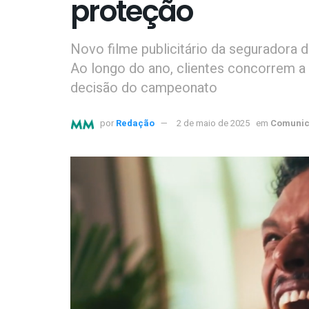
proteção
Novo filme publicitário da seguradora 
Ao longo do ano, clientes concorrem a
decisão do campeonato
por
Redação
2 de maio de 2025
em
Comunic