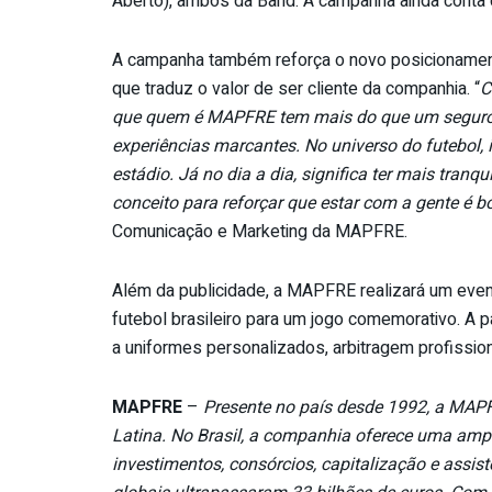
Aberto), ambos da Band. A campanha ainda conta
A campanha também reforça o novo posicionamen
que traduz o valor de ser cliente da companhia. “
C
que quem é MAPFRE tem mais do que um seguro, 
experiências marcantes. No universo do futebol, i
estádio. Já no dia a dia, significa ter mais tran
conceito para reforçar que estar com a gente é 
Comunicação e Marketing da MAPFRE.
Além da publicidade, a MAPFRE realizará um evento
futebol brasileiro para um jogo comemorativo. A p
a uniformes personalizados, arbitragem profissi
MAPFRE
–
Presente no país desde 1992, a MAPFR
Latina. No Brasil, a companhia oferece uma ampl
investimentos, consórcios, capitalização e assist