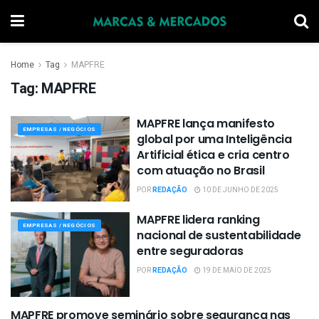
Home
Tag
MAPFRE
Tag:
MAPFRE
MAPFRE lança manifesto
EMPRESAS / NEGÓCIOS
global por uma Inteligência
Artificial ética e cria centro
com atuação no Brasil
POR
REDAÇÃO
10 DE JUNHO DE 2025
MAPFRE lidera ranking
EMPRESAS / NEGÓCIOS
nacional de sustentabilidade
entre seguradoras
POR
REDAÇÃO
19 DE MAIO DE 2025
MAPFRE promove seminário sobre segurança nas