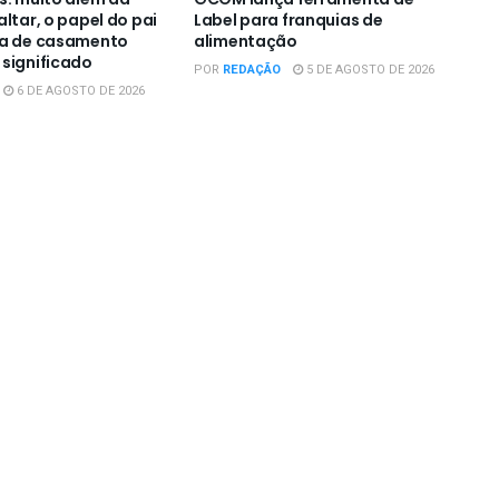
ltar, o papel do pai
Label para franquias de
ia de casamento
alimentação
significado
POR
REDAÇÃO
5 DE AGOSTO DE 2026
6 DE AGOSTO DE 2026