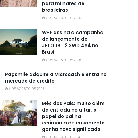
para milhares de
brasileiras
6 DE AGOSTO DE 2026
W+E assina a campanha
de lançamento do
JETOUR T2 XWD 4×4 no
Brasil
6 DE AGOSTO DE 2026
Pagsmile adquire a Microcash e entra no
mercado de crédito
6 DE AGOSTO DE 2026
Mês dos Pais: muito além
da entrada no altar, o
papel do pai na
cerimônia de casamento
ganha novo significado
6 DE AGOSTO DE 2026