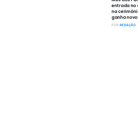
entrada no a
na cerimôn
ganha novo 
POR
REDAÇÃO