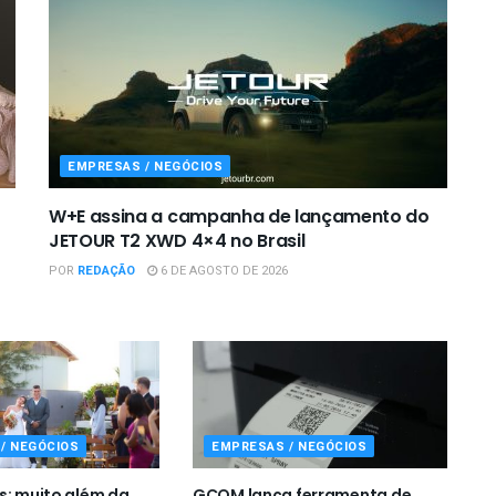
EMPRESAS / NEGÓCIOS
W+E assina a campanha de lançamento do
JETOUR T2 XWD 4×4 no Brasil
POR
REDAÇÃO
6 DE AGOSTO DE 2026
/ NEGÓCIOS
EMPRESAS / NEGÓCIOS
s: muito além da
GCOM lança ferramenta de