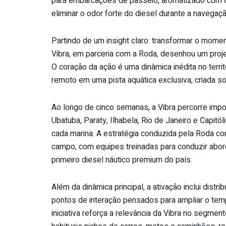
para embarcações de passeio, aromatizado com 
eliminar o odor forte do diesel durante a navegaç
Partindo de um insight claro: transformar o mom
Vibra, em parceria com a Roda, desenhou um proje
O coração da ação é uma dinâmica inédita no terri
remoto em uma pista aquática exclusiva, criada s
Ao longo de cinco semanas, a Vibra percorre impo
Ubatuba, Paraty, Ilhabela, Rio de Janeiro e Capit
cada marina. A estratégia conduzida pela Roda c
campo, com equipes treinadas para conduzir abord
primeiro diesel náutico premium do país.
Além da dinâmica principal, a ativação inclui distr
pontos de interação pensados para ampliar o tem
iniciativa reforça a relevância da Vibra no segme