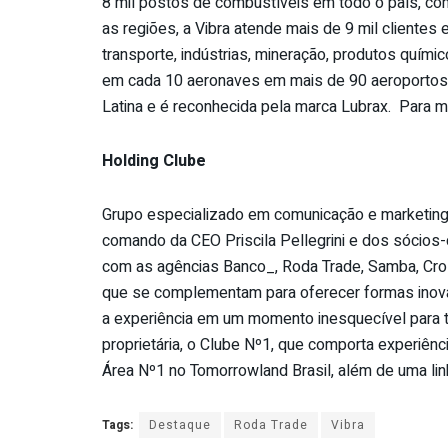
8 mil postos de combustíveis em todo o país, c
as regiões, a Vibra atende mais de 9 mil clientes
transporte, indústrias, mineração, produtos quím
em cada 10 aeronaves em mais de 90 aeroportos. A
Latina e é reconhecida pela marca Lubrax. Para m
Holding Clube
Grupo especializado em comunicação e marketing
comando da CEO Priscila Pellegrini e dos sócios-
com as agências Banco_, Roda Trade, Samba, Cro
que se complementam para oferecer formas inova
a experiência em um momento inesquecível para
proprietária, o Clube Nº1, que comporta experiên
Área Nº1 no Tomorrowland Brasil, além de uma lin
Tags:
Destaque
Roda Trade
Vibra