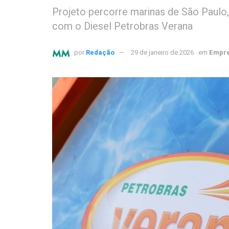
Projeto percorre marinas de São Paulo,
com o Diesel Petrobras Verana
por
Redação
29 de janeiro de 2026
em
Empre