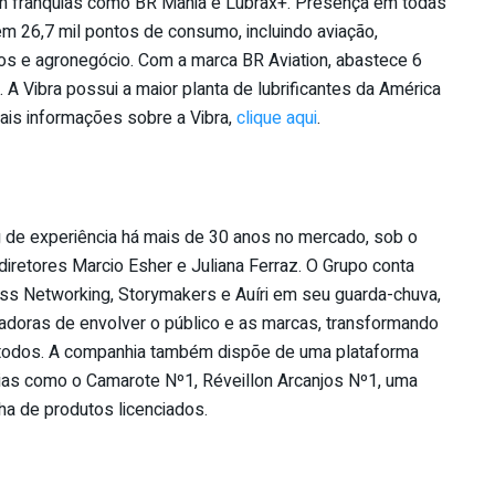
om franquias como BR Mania e Lubrax+. Presença em todas
 em 26,7 mil pontos de consumo, incluindo aviação,
icos e agronegócio. Com a marca BR Aviation, abastece 6
 Vibra possui a maior planta de lubrificantes da América
ais informações sobre a Vibra,
clique aqui
.
 de experiência há mais de 30 anos no mercado, sob o
diretores Marcio Esher e Juliana Ferraz. O Grupo conta
ss Networking, Storymakers e Auíri em seu guarda-chuva,
doras de envolver o público e as marcas, transformando
 todos. A companhia também dispõe de uma plataforma
cias como o Camarote Nº1, Réveillon Arcanjos Nº1, uma
ha de produtos licenciados.