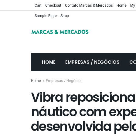
Cart
Checkout
Contato Marcas & Mercados
Home
My
Sample Page
Shop
HOME
EMPRESAS / NEGÓCIOS
CO
Home
Empresas / Negócios
Vibra reposicion
náutico com exper
desenvolvida pel