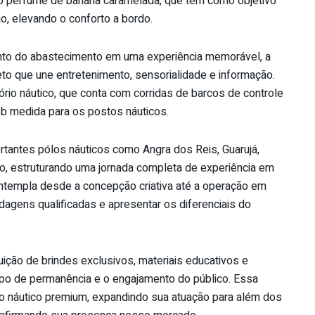
o perfume de banana caramelada, que tem como objetivo
ão, elevando o conforto a bordo.
ento do abastecimento em uma experiência memorável, a
to que une entretenimento, sensorialidade e informação.
tório náutico, que conta com corridas de barcos de controle
ob medida para os postos náuticos.
rtantes pólos náuticos como Angra dos Reis, Guarujá,
ólio, estruturando uma jornada completa de experiência em
ontempla desde a concepção criativa até a operação em
agens qualificadas e apresentar os diferenciais do
ibuição de brindes exclusivos, materiais educativos e
po de permanência e o engajamento do público. Essa
nto náutico premium, expandindo sua atuação para além dos