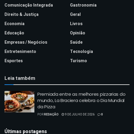
Comunicação Integrada
Gastronomia
Direito & Justiça
Geral
Economia
Livros
Educação
Opinião
Empresas / Negócios
Saúde
Entretenimento
Tecnologia
Esportes
Turismo
Leia também
Premiada entre as melhores pizzarias do
mundo, La Braciera celebra o Dia Mundial
da Pizza
POR
REDAÇÃO
9 DE JULHO DE 2026
0
Últimas postagens