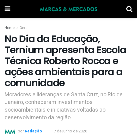
Home
Geral
No Dia da Educação,
Ternium apresenta Escola
Técnica Roberto Rocca e
ações ambientais para a
comunidade
Moradores e lideranças de Santa Cruz, no Rio de
Janeiro, conheceram investimentos
socioambientais e iniciativas voltadas ao
desenvolvimento da região
por
Redação
17 de junho de 2026