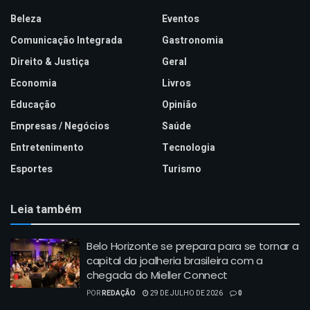
Beleza
Eventos
Comunicação Integrada
Gastronomia
Direito & Justiça
Geral
Economia
Livros
Educação
Opinião
Empresas / Negócios
Saúde
Entretenimento
Tecnologia
Esportes
Turismo
Leia também
Belo Horizonte se prepara para se tornar a
capital da joalheria brasileira com a
chegada do Mieller Connect
POR
REDAÇÃO
29 DE JULHO DE 2026
0