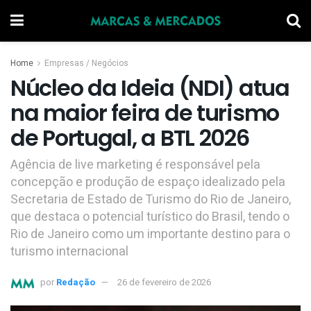
Home
Empresas / Negócios
Núcleo da Ideia (NDI) atua
na maior feira de turismo
de Portugal, a BTL 2026
Agência de live marketing é responsável pela
concepção e produção de espaço idealizado pela
Secretaria de Estado de Turismo do Rio de Janeiro,
que destaca o potencial turístico do Brasil, tendo o
Rio de Janeiro como um importante destino para o
turismo internacional
por
Redação
26 de fevereiro de 2026